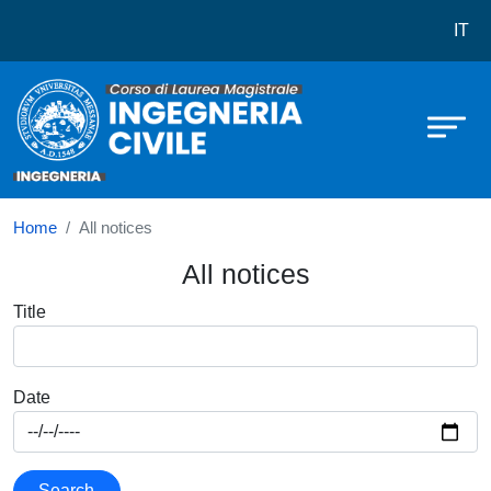
Corso di laurea in Ingegneria Civile
Skip to main content
IT
Home
All notices
All notices
Title
Date
Search