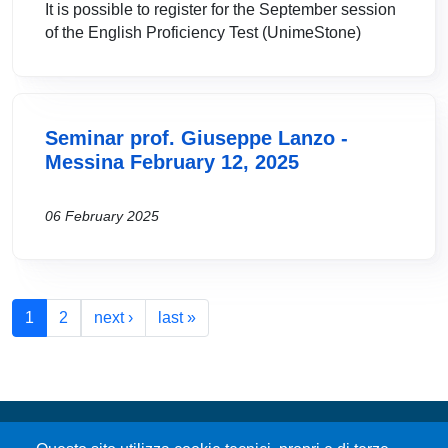
It is possible to register for the September session
of the English Proficiency Test (UnimeStone)
Seminar prof. Giuseppe Lanzo -
Messina February 12, 2025
06 February 2025
Pagination
Next page
Last page
1
2
next ›
last »