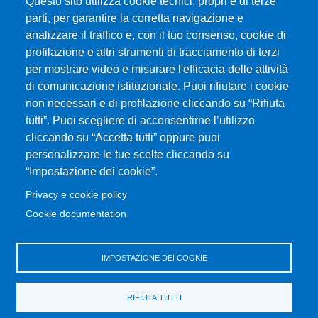
Questo sito utilizza cookie tecnici, propri e di terze
parti, per garantire la corretta navigazione e
analizzare il traffico e, con il tuo consenso, cookie di
profilazione e altri strumenti di tracciamento di terzi
per mostrare video e misurare l'efficacia delle attività
Università degli Studi di Messina
di comunicazione istituzionale. Puoi rifiutare i cookie
Piazza Pugliatti, 1 - 98122 Messina
non necessari e di profilazione cliccando su “Rifiuta
Cod. Fiscale 80004070837
tutti”. Puoi scegliere di acconsentirne l’utilizzo
P.IVA 00724160833
cliccando su “Accetta tutti” oppure puoi
Centralino: 090 676 1
personalizzare le tue scelte cliccando su
MENÙ SOCIAL
“Impostazione dei cookie”.
Privacy e cookie policy
MENÙ FOOTER 1
Cookie documentation
Accessibility statement
Privacy and cookie policy
Sitemap
IMPOSTAZIONE DEI COOKIE
MENÙ FOOTER 2
RIFIUTA TUTTI
Transparent administration