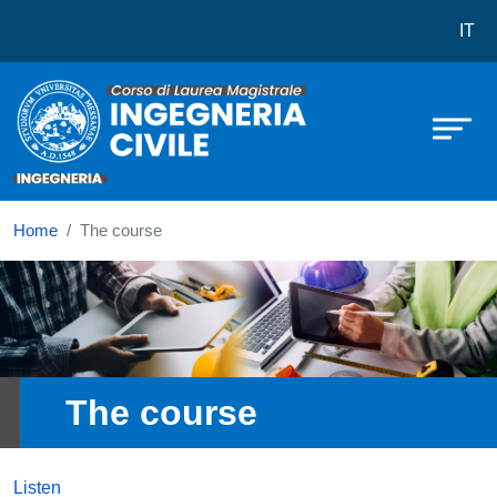
Corso di laurea in Ingegneria Civile
Skip to main content
IT
Home
The course
Immagine
The course
Listen