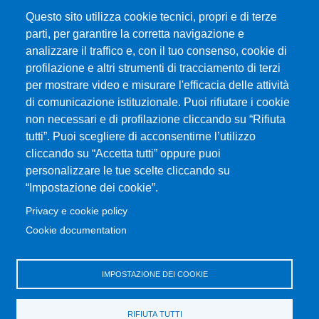
Questo sito utilizza cookie tecnici, propri e di terze
parti, per garantire la corretta navigazione e
analizzare il traffico e, con il tuo consenso, cookie di
profilazione e altri strumenti di tracciamento di terzi
per mostrare video e misurare l'efficacia delle attività
Università degli Studi di Messina
di comunicazione istituzionale. Puoi rifiutare i cookie
Piazza Pugliatti, 1 - 98122 Messina
non necessari e di profilazione cliccando su “Rifiuta
Cod. Fiscale 80004070837
tutti”. Puoi scegliere di acconsentirne l’utilizzo
P.IVA 00724160833
cliccando su “Accetta tutti” oppure puoi
Centralino: 090 676 1
personalizzare le tue scelte cliccando su
MENÙ SOCIAL
“Impostazione dei cookie”.
Privacy e cookie policy
MENÙ FOOTER 1
Cookie documentation
Accessibility statement
Privacy and cookie policy
Sitemap
IMPOSTAZIONE DEI COOKIE
MENÙ FOOTER 2
RIFIUTA TUTTI